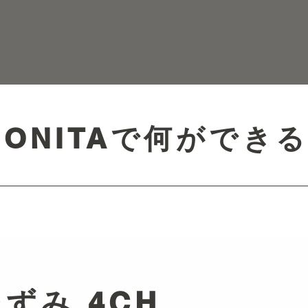
​MONITAで何ができ
 ひずみ 4CH