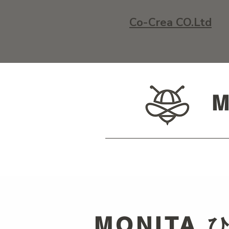
Co-Crea CO.Ltd
​MONITA