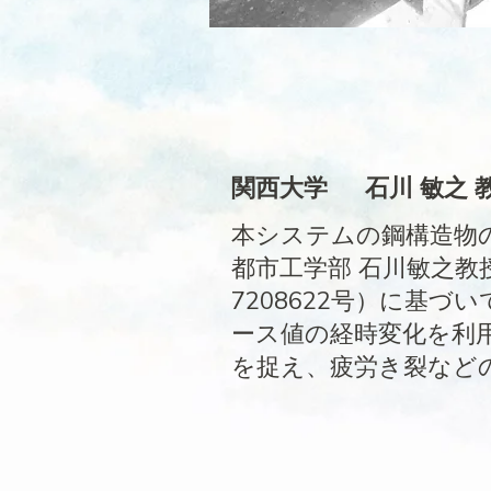
関西大学
石川 敏之 
本システムの鋼構造物
都市工学部 石川敏之教
7208622号）に基
ース値の経時変化を利
を捉え、疲労き裂など