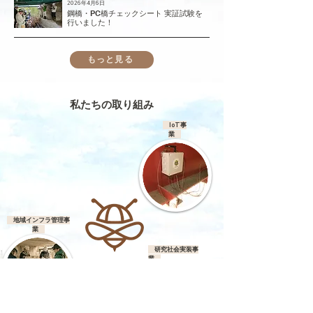
2026年4月6日
鋼橋・PC橋チェックシート 実証試験を
行いました！
もっと見る
私たちの取り組み
IoT事
業
地域インフラ管理事
業
研究社会実装事
業
土木せんせい